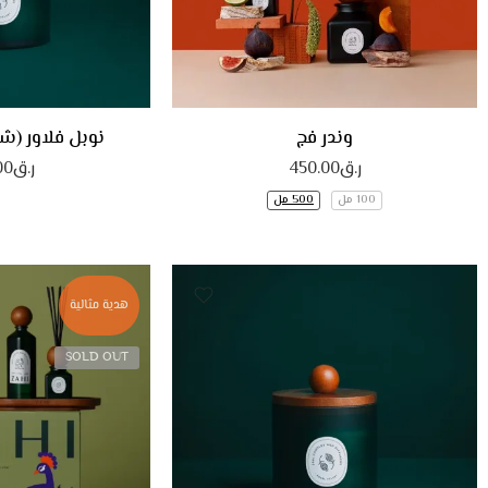
200 G
وندر فج
نوبل فلاور (شمعة 200
ر.ق
450.00
ر.ق
00
100 مل
500 مل
هدية مثالية
SOLD OUT