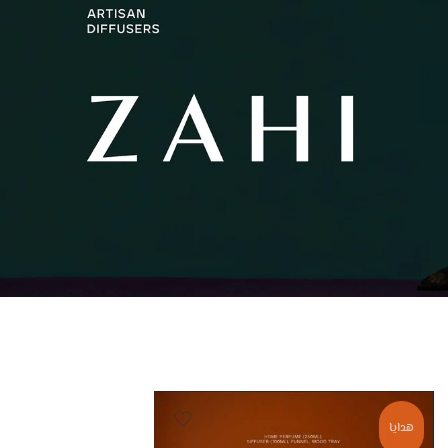
هدايا