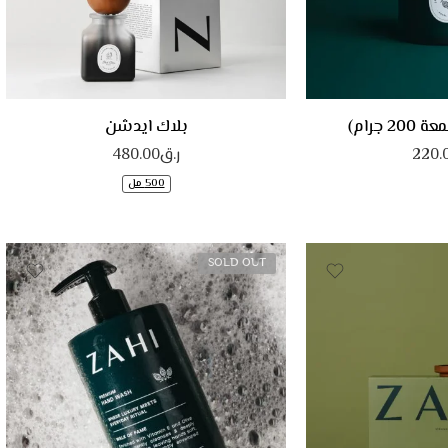
 جرام)
بلاك ايدشن
220.
ر.ق
480.00
500 مل
SOLD OUT
واك أوف فيم