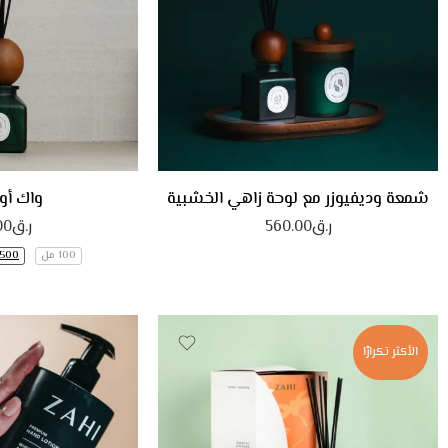
شمعة وديفيوزر مع لوحة زاهي الخشبية
واك أو
ر.ق
560.00
ر.ق
00
100 مل
500 مل
الأكثر تكرارًا