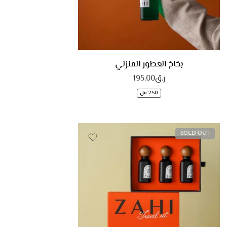
ذا مستك
واك أوف فيم
بلوسوم
بخاخ العطور المنزلي
ر.ق
195.00
250 مل
SOLD OUT