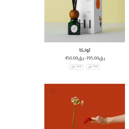
تونكا
ر.ق
195.00
–
ر.ق
450.00
100 مل
500 مل