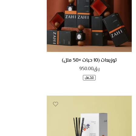
توزيعات (10 حبات ×50 ملل)
ر.ق
950.00
50 مل