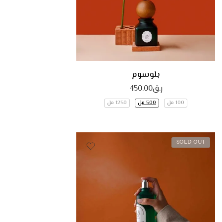
بلوسوم
ر.ق
450.00
100 مل
500 مل
1250 مل
SOLD OUT