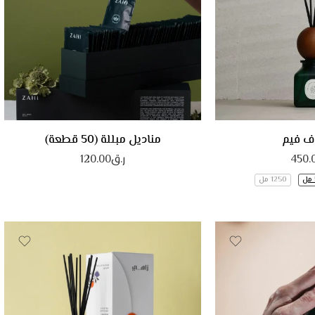
ف فيم
مناديل مبللة (50 قطعة)
450.
ر.ق
120.00
1250 مل