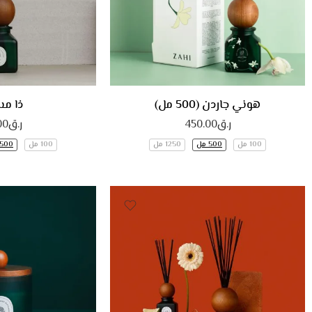
هوني جاردن (500 مل)
ذا م
ر.ق
450.00
ر.ق
00
100 مل
500 مل
1250 مل
100 مل
500 مل