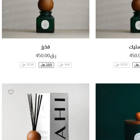
ستيك
فذرز
450.
ر.ق
450.00
1250 مل
100 مل
500 مل
1250 مل