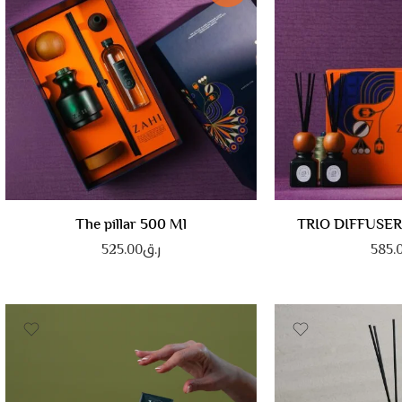
The pillar 500 Ml
TRIO DIFFUSER
585.
ر.ق
525.00