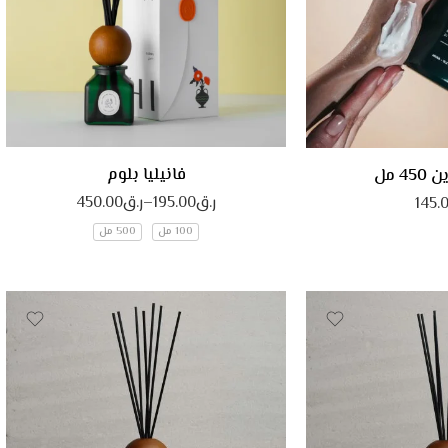
فانيليا بلوم
4 مل
ر.ق
195.00
–
ر.ق
450.00
145.
100 مل
500 مل