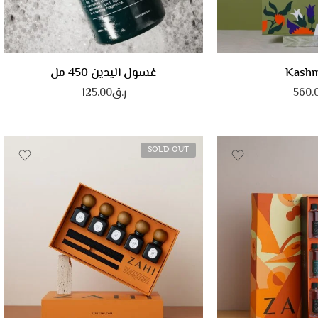
Cashmeer
بلوسوم
Kashm
غسول اليدين 450 مل
560.
ر.ق
125.00
SOLD OUT