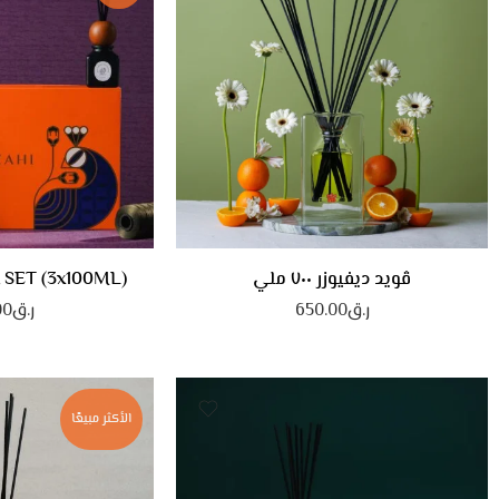
ڤويد ديفيوزر ٧٠٠ ملي
 SET (3x100ML)
ر.ق
650.00
ر.ق
00
الأكثر مبيعًا