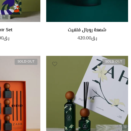
900 جرام
شمعة رويال فلفيت
ir Set
ر.ق
420.00
ر.ق
00
SOLD OUT
SOLD OUT