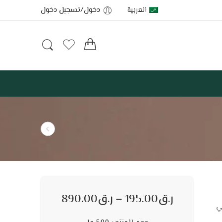
العربية
دخول/تسجيل دخول
ر.ق
195.00
–
ر.ق
890.00
ي