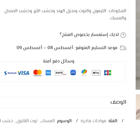
المكونات: الليمون والتوت ونجيل الهند وخشب الأرز وخشب الصندل
والمسك
لديك إستفسار بخصوص المنتج؟
موعد التسليم المتوقع:
أغسطس 08 – أغسطس 09
وسائل دفع آمنة
الوصف
:الفئة
فواحات فاخرة
:الوسوم
المسك
,
توت العُليق
,
خشب الأ