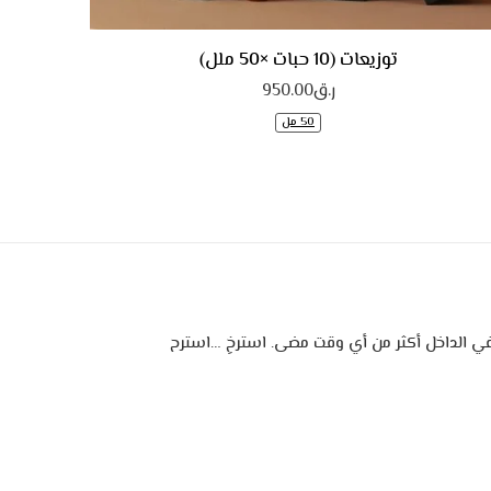
توزيعات (10 حبات ×50 ملل)
ر.ق
950.00
50 مل
ي الداخل أكثر من أي وقت مضى.
استرخِ …استرح