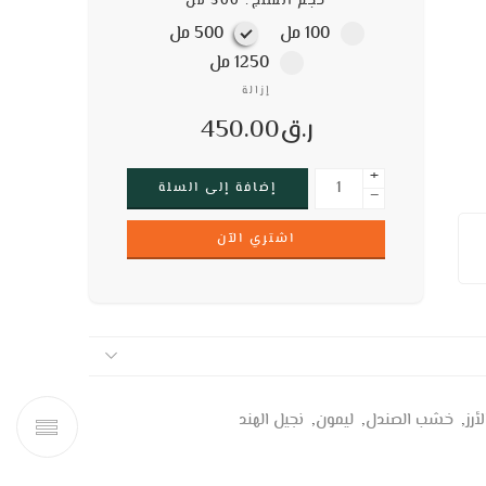
حجم المنتج
500 مل
100 مل
500 مل
1250 مل
إزالة
ر.ق
450.00
+
إضافة إلى السلة
−
اشتري الآن
رز
,
خشب الصندل
,
ليمون
,
نجيل الهند