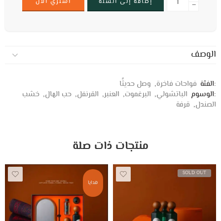
إضافة إلى السلة
اشتري الآن
−
الوصف
:الفئة
فواحات فاخرة
,
وصل حديثًا
:الوسوم
الباتشولي
,
البرغموت
,
العنبر
,
القرنفل
,
حب الهال
,
خشب
الصندل
,
قرفة
منتجات ذات صلة
SOLD OUT
هدايا