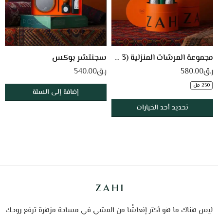
مجموعة المرشات المنزلية (3 × 250 مل)
سجنتشر بوكس
ر.ق
580.00
ر.ق
540.00
250 مل
إضافة إلى السلة
تحديد أحد الخيارات
ليس هناك ما هو أكثر إنعاشًا من المشي في مساحة مزهرة ترفع روحك