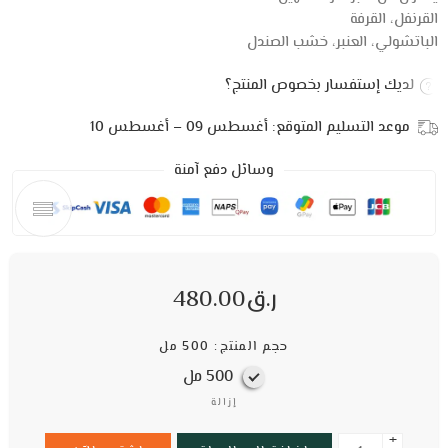
القرنفل، القرفة
الباتشولي، العنبر، خشب الصندل
لديك إستفسار بخصوص المنتج؟
موعد التسليم المتوقع:
أغسطس 09 – أغسطس 10
وسائل دفع آمنة
ر.ق
480.00
حجم المنتج
500 مل
500 مل
إزالة
+